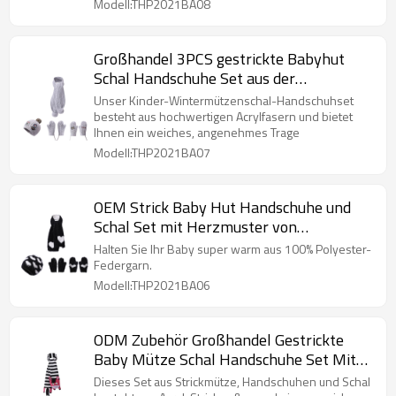
Modell:THP2021BA08
Großhandel 3PCS gestrickte Babyhut
Schal Handschuhe Set aus der
chinesischen Fabrik
Unser Kinder-Wintermützenschal-Handschuhset
besteht aus hochwertigen Acrylfasern und bietet
Ihnen ein weiches, angenehmes Trage
Modell:THP2021BA07
OEM Strick Baby Hut Handschuhe und
Schal Set mit Herzmuster von
chinesischen Lieferanten
Halten Sie Ihr Baby super warm aus 100% Polyester-
Federgarn.
Modell:THP2021BA06
ODM Zubehör Großhandel Gestrickte
Baby Mütze Schal Handschuhe Set Mit
Zebramuster
Dieses Set aus Strickmütze, Handschuhen und Schal