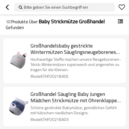
Bitte geben Sie einen Suchbegriff ein
Baby Strickmütze Großhandel
10
Produkte Über
Gefunden
Großhandelsbaby gestrickte
Wintermützen Säuglingsneugeborenes
Kleinkind-Herbst-nette Ohrenklappe
Hochwertige Stoffe machen unsere Neugeborenen-
Strick-Wintermützen superweich und angenehm zu
tragen für die Kleinen.
Modell:THP2021BA05
Großhandel Säugling Baby Jungen
Mädchen Strickmütze mit Ohrenklappen
vom chinesischen Lieferanten
Schöne gestrickte Babymütze, gemütliches Gefühl
mit hübschen niedlichen Designs.
Modell:THP2021BA03