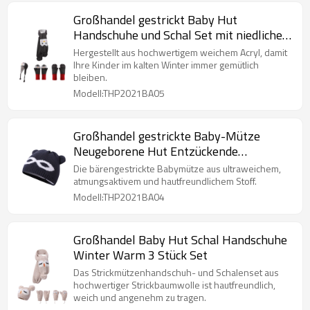
Großhandel gestrickt Baby Hut
Handschuhe und Schal Set mit niedlichen
Pinguin Design
Hergestellt aus hochwertigem weichem Acryl, damit
Ihre Kinder im kalten Winter immer gemütlich
bleiben.
Modell:THP2021BA05
Großhandel gestrickte Baby-Mütze
Neugeborene Hut Entzückende
Baumwollbärenohr-Mütze
Die bärengestrickte Babymütze aus ultraweichem,
atmungsaktivem und hautfreundlichem Stoff.
Modell:THP2021BA04
Großhandel Baby Hut Schal Handschuhe
Winter Warm 3 Stück Set
Das Strickmützenhandschuh- und Schalenset aus
hochwertiger Strickbaumwolle ist hautfreundlich,
weich und angenehm zu tragen.