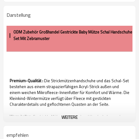
Darstellung
ODM Zubehör Großhandel Gestrickte Baby Mütze Schal Handschuhe
Set Mit Zebramuster
Premium-Qualität
:
Die Strickmützenhandschuhe und das Schal-Set
bestehen aus einem strapazierfähigen Acryl-Strick außen und
einem weichen Mikrofleece-Innenfutter für Komfort und Wärme. Die
Kleinkind-Wintermütze verfügt über Fleece mit gestickten
Charakterdetails und geflochtenen Quasten an der Seite.
Warm halten:
Gestrickte Mütze, Kreisschal und Handschuhe werden
WEITERE
mit verdicktem Plüschfutter geliefert, genießen zusätzliche Wärme
und schützen Ihr Baby auch im kältesten Winter.
empfehlen