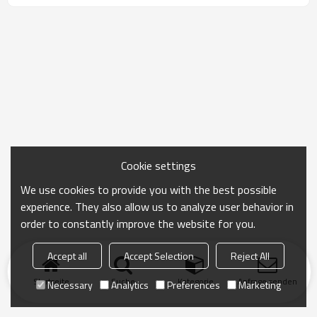
Cookie settings
We use cookies to provide you with the best possible
experience. They also allow us to analyze user behavior in
order to constantly improve the website for you.
Accept all
Accept Selection
Reject All
Startseite
Suche
Kategorie
Anfrage senden
Necessary
Analytics
Preferences
Marketing