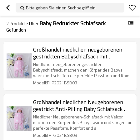
Bitte geben Sie einen Suchbegriff ein
Baby Bedruckter Schlafsack
2
Produkte Über
Gefunden
Großhandel niedlichen neugeborenen
gestrickten Babyschlafsack mit
bedrucktem Herzen vom chinesischen
Niedlicher neugeborener gestrickter
Lieferanten
Babyschlafsack, machen den Körper des Babys
warm und schaffen die perfekte Passform und Kom
Modell:THP2021BSB03
Großhandel niedlichen Neugeborenen
gestrickt Anti-Pilling Baby Schlafsack
Plüsch Wickel mit bedrucktem Herzen
Niedlicher Neugeborenen-Schlafsack mit Velcor,
machen den Körper des Babys warm und sorgen für
perfekte Passform, Komfort und s
Modell:THP2021BSB03