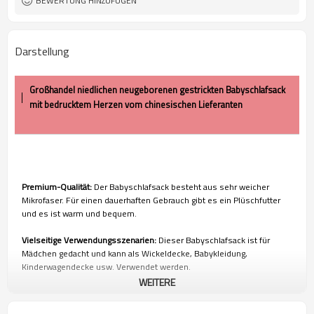
BEWERTUNG HINZUFÜGEN
Darstellung
Großhandel niedlichen neugeborenen gestrickten Babyschlafsack
mit bedrucktem Herzen vom chinesischen Lieferanten
Premium-Qualität:
Der Babyschlafsack besteht aus sehr weicher
Mikrofaser. Für einen dauerhaften Gebrauch gibt es ein Plüschfutter
und es ist warm und bequem.
Vielseitige Verwendungsszenarien:
Dieser Babyschlafsack ist für
Mädchen gedacht und kann als Wickeldecke, Babykleidung,
Kinderwagendecke usw. Verwendet werden.
WEITERE
Was Sie bekommen können
: Der bequeme Schlafsack eines
neugeborenen Mädchens kann auf Reisen oder im Freien mit Papa