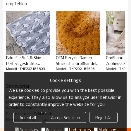
und Mama warm gewickelt werden.
empfehlen
100%
Zufriedenheit garantiert: Kundenzufriedenheit ist uns sehr
wichtig. Wir sind zuversichtlich, dass Ihnen unsere Produkte gefallen
werden. Unser Kundendienstteam wird Sie jederzeit bedienen.
Fake Fur Soft & Skin-
OEM Recycle Damen
Großhandel C
Perfect gestrickte
Strickschal Großhandel
Zopfmuster D
Modell : THP2021BSB03
Modell : THP2021BSB03
Modell : THP2
Babydecke Großhandel
Warmer Schal vom
Überwurf,
Fancy Stars aus der
chinesischen
maschinenwa
Cookie settings
chinesischen Fabrik
Lieferanten
Stichwörter
We use cookies to provide you with the best possible
Gestrickter Babyschlafsack
experience. They also allow us to analyze user behavior in
kostenloser Puppenschlafsack mit Herzmuster
order to constantly improve the website for you.
Wickelschlafsack für Babys
Baby bedruckter Schlafsack
Accept all
Accept Selection
Reject All
Großhandel niedlichen
Neugeborener Schlafsack mit Kapuze
neugeborenen gestrickten
Produktname
Babyschlafsack mit bedrucktem
Necessary
Analytics
Preferences
Marketing