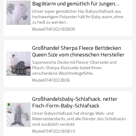
Bag.Warm und gemütlich für Jungen
Kinder
Unser super gemütlicher Hai-Babyschlafsack aus
hochwertigem Polyester hält Ihr Baby warm, ohne
zu heiß zu werden.
Modell:THP2021BSB09
Großhandel Sherpa Fleece Bettdecken
Queen Size vom chinesischen Hersteller
Superweiche Decke mit Fleece-Oberseite und
Plüsch-Sherpa-Rückseite bietet Ihnen
verschiedene Weichheitsgefühle.
Modell:THP2022B06
Großhandelsbaby-Schlafsack, netter
Fisch-Form-Baby-Schlafsack
Unser Babyschlafsack hat strenge Web- und
Materialstandards, und alle Ränder des Schlafsacks
sind zusätzlich verdickt.
Modell:THP2021BSB10