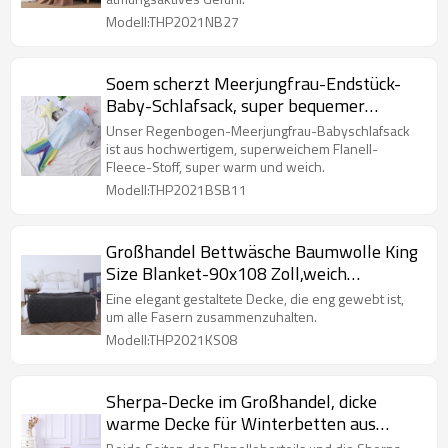
Modell:THP2021NB27
Soem scherzt Meerjungfrau-Endstück-
Baby-Schlafsack, super bequemer
Flanell-Vlies-Meerjungfrau-
Unser Regenbogen-Meerjungfrau-Babyschlafsack
Regenbogen-Schlafsack-Großverkauf
ist aus hochwertigem, superweichem Flanell-
Fleece-Stoff, super warm und weich.
Modell:THP2021BSB11
Großhandel Bettwäsche Baumwolle King
Size Blanket-90x108 Zoll,weich
atmungsaktiv,aus China
Eine elegant gestaltete Decke, die eng gewebt ist,
um alle Fasern zusammenzuhalten.
Modell:THP2021KS08
Sherpa-Decke im Großhandel, dicke
warme Decke für Winterbetten aus
chinesischer Fabrik