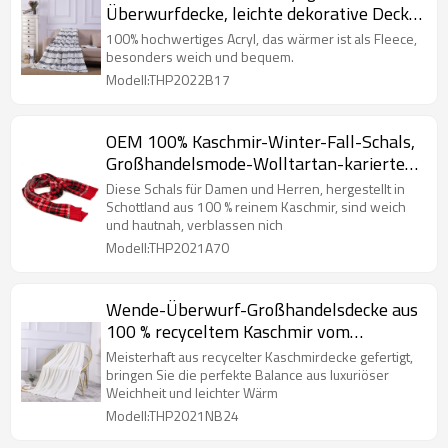
Überwurfdecke, leichte dekorative Decke
für Bauernhäuser
100% hochwertiges Acryl, das wärmer ist als Fleece,
besonders weich und bequem.
Modell:THP2022B17
OEM 100% Kaschmir-Winter-Fall-Schals,
Großhandelsmode-Wolltartan-karierter
karierter Schal
Diese Schals für Damen und Herren, hergestellt in
Schottland aus 100 % reinem Kaschmir, sind weich
und hautnah, verblassen nich
Modell:THP2021A70
Wende-Überwurf-Großhandelsdecke aus
100 % recyceltem Kaschmir vom
chinesischen Lieferanten
Meisterhaft aus recycelter Kaschmirdecke gefertigt,
bringen Sie die perfekte Balance aus luxuriöser
Weichheit und leichter Wärm
Modell:THP2021NB24