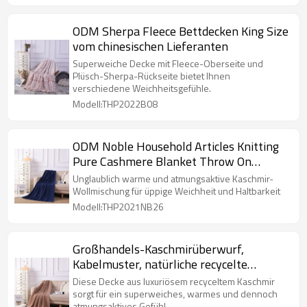
ODM Sherpa Fleece Bettdecken King Size
vom chinesischen Lieferanten
Superweiche Decke mit Fleece-Oberseite und
Plüsch-Sherpa-Rückseite bietet Ihnen
verschiedene Weichheitsgefühle.
Modell:THP2022B08
ODM Noble Household Articles Knitting
Pure Cashmere Blanket Throw On
Schaukelstuhl Sofa aus chinesischer
Unglaublich warme und atmungsaktive Kaschmir-
Fabrik
Wollmischung für üppige Weichheit und Haltbarkeit
Modell:THP2021NB26
Großhandels-Kaschmirüberwurf,
Kabelmuster, natürliche recycelte
Kaschmirdecke aus chinesischem Fcatory
Diese Decke aus luxuriösem recyceltem Kaschmir
sorgt für ein superweiches, warmes und dennoch
atmungsaktives Gefühl.