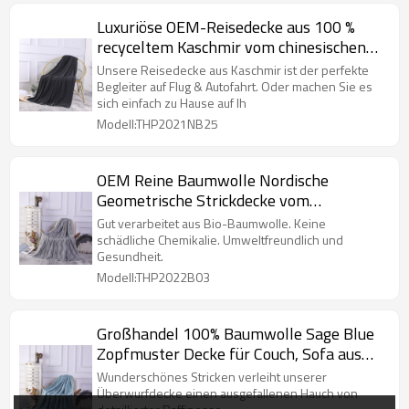
Luxuriöse OEM-Reisedecke aus 100 %
recyceltem Kaschmir vom chinesischen
Hersteller
Unsere Reisedecke aus Kaschmir ist der perfekte
Begleiter auf Flug & Autofahrt. Oder machen Sie es
sich einfach zu Hause auf Ih
Modell:THP2021NB25
OEM Reine Baumwolle Nordische
Geometrische Strickdecke vom
chinesischen Hersteller
Gut verarbeitet aus Bio-Baumwolle. Keine
schädliche Chemikalie. Umweltfreundlich und
Gesundheit.
Modell:THP2022B03
Großhandel 100% Baumwolle Sage Blue
Zopfmuster Decke für Couch, Sofa aus
chinesischer Fabrik
Wunderschönes Stricken verleiht unserer
Überwurfdecke einen ausgefallenen Hauch von