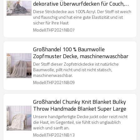
dekorative Überwurfdecken für Couch,
weich, gemütlich und
Diese Strickdecke aus 100% Acryl. Der Stoff ist weich
maschinenwaschbar
und flauschig und hat eine gute Elastizität und ist
sicher für Ihre Haut
Modell:THP2021NB07
Großhandel 100 % Baumwolle
Zopfmuster Decke, maschinenwaschbar
Der Stoff dieser Zopfstrickdecke ist natürliche
Baumwolle, pillt nicht und ist nicht statisch,
maschinenwaschbar.
Modell:THP2021NB09
Großhandel Chunky Knit Blanket Bulky
Throw Handmade Blanket Super Large
Unsere handgefertigte Decke juckt oder reizt nicht
die Haut, im Gegenteil, sie fühlt sich unglaublich
weich und sanft an.
Modell:THP2021NB13