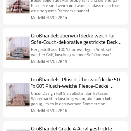
Beide Seiten des Flanelloberteils und die Sherpa-
Rückseite sind weich und warm, sodass es sich um
eine bequeme Bettdecke handel
Modell:THP2022B14
Großhandelsüberwurfdecke weich für
Sofa-Couch-dekorative gestrickte Decke
von China
Hergestellt aus 100 % hochwertigem Acryl, sehr
weicher Griff, kuschelig warmer Sofaüberwurf.
Modell:THP2022B15
Großhandels-Plüsch-Überwurfdecke 50
"x 60", Plüsch-weiche Fleece-Decke,
einfarbig aus chinesischer Fabrik
Unser Design hält Sie selbst in den kältesten
Winternächten kuschelig warm, aber auch kühl
genug, um es in den warmen Sommermon
Modell:THP2022B16
Großhandel Grade A Acryl gestrickte