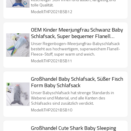
tolle Qualität.
Modell:THP2021BSB12
OEM Kinder Meerjungfrau Schwanz Baby
Schlafsack, Super bequemer Flanell
Fleece Meerjungfrau Regenbogen
Unser Regenbogen-Meerjungfrau-Babyschlafsack
Schlafsack Großhandel
besteht aus hochwertigem, superweichem Flanell-
Fleece-Stoff, super warm und weich.
Modell:THP2021BSB11
Großhandel Baby Schlafsack, Süßer Fisch
Form Baby Schlafsack
Unser Babyschlafsack hat strenge Standards in
Weberei und Material, und alle Kanten des
Schlafsacks sind zusätzlich verdickt.
Modell:THP2021BSB10
Großhandel Cute Shark Baby Sleeping