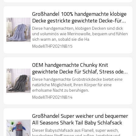
Großhandel 100% handgemachte klobige
Decke gestrickte gewichtete Decke-für
Ihr Bett, Sofa, Schlafzimmer oder
Diese handgemachten, klobigen Decken sind dick
Wohnzimmer
und voluminös wie Merinowolle, bequem und fühlen
sich warm an, sobald sie die Ha
Modell:THP2021NB15
OEM handgemachte Chunky Knit
gewichtete Decke für Schlaf, Stress oder
Heimdeko
Diese handgemachte Grobstrickdecke bietet eine
natürliche Möglichkeit, Ihren Körper für eine
erholsame Nacht zu beruhigen.
Modell:THP2021NB14
Großhandel Super weicher und bequemer
All Seasons Shark Tail Baby Schlafsack
Dieser Babyschlafsack aus Flanell, super weich,
kuscheliger Stoff innen und außen, langlebig und