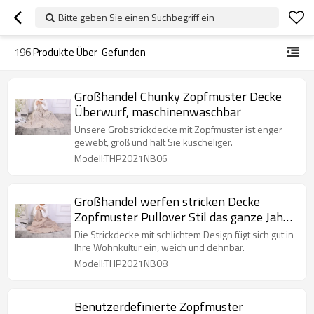
Bitte geben Sie einen Suchbegriff ein
196
Produkte Über
Gefunden
Großhandel Chunky Zopfmuster Decke
Überwurf, maschinenwaschbar
Unsere Grobstrickdecke mit Zopfmuster ist enger
gewebt, groß und hält Sie kuscheliger.
Modell:THP2021NB06
Großhandel werfen stricken Decke
Zopfmuster Pullover Stil das ganze Jahr
über Geschenk
Die Strickdecke mit schlichtem Design fügt sich gut in
Ihre Wohnkultur ein, weich und dehnbar.
Modell:THP2021NB08
Benutzerdefinierte Zopfmuster