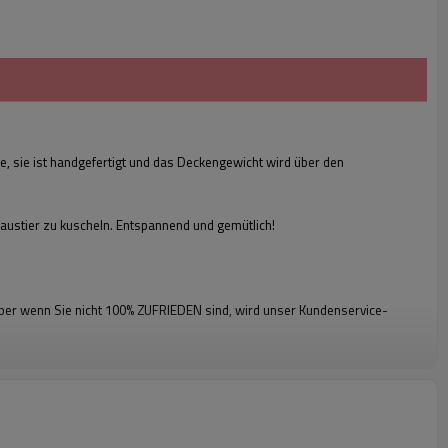
, sie ist handgefertigt und das Deckengewicht wird über den
austier zu kuscheln. Entspannend und gemütlich!
 aber wenn Sie nicht 100% ZUFRIEDEN sind, wird unser Kundenservice-
OEM handgemachte Chunky Knit
gewichtete Decke für Schlaf, Stress