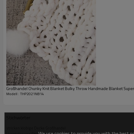
Großhandel Chunky Knit Blanket Bulky Throw Handmade Blanket Super
Modell : THP2021NB14
Strickdecke Details
Stichwörter
stricken klobige Decke Großhandel
We use cookies to provide you with the best pos