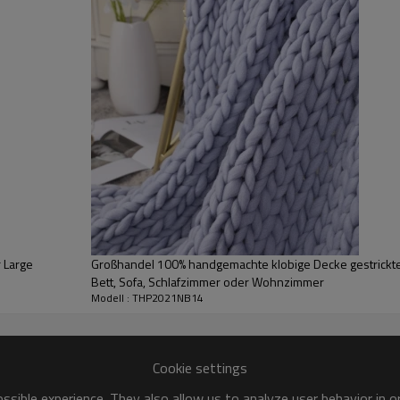
Komposition
Farbe
Größe
MOQ
Verpackung
Versand
 Large
Großhandel 100% handgemachte klobige Decke gestrickte
Bett, Sofa, Schlafzimmer oder Wohnzimmer
Modell : THP2021NB14
Cookie settings
sible experience. They also allow us to analyze user behavior in 