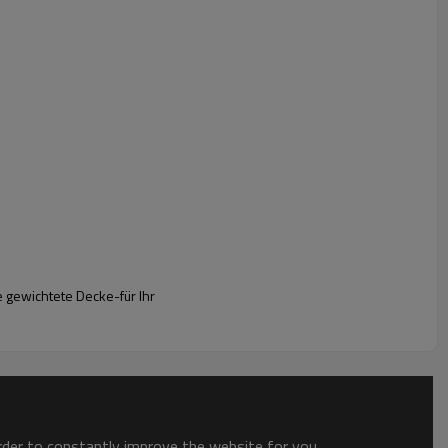
oder Wohnkultur
100% Acryl
Als Probe oder kann angepasst
werden
60"x70"
300 stücke/stil/farbe
1 stück/mehrzwecktasche
Auf dem Seeweg, auf dem Luftweg,
per EMS, DHL, UPS, TNT, FEDEX
usw.
 gewichtete Decke-für Ihr
order to constantly improve the website for you.