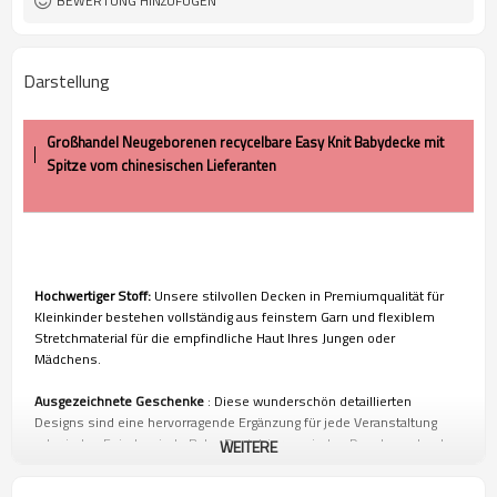
BEWERTUNG HINZUFÜGEN
Darstellung
Großhandel Neugeborenen recycelbare Easy Knit Babydecke mit
Spitze vom chinesischen Lieferanten
Hochwertiger Stoff:
Unsere stilvollen Decken in Premiumqualität für
Kleinkinder bestehen vollständig aus feinstem Garn und flexiblem
Stretchmaterial für die empfindliche Haut Ihres Jungen oder
Mädchens.
Ausgezeichnete Geschenke
: Diese wunderschön detaillierten
Designs sind eine hervorragende Ergänzung für jede Veranstaltung
oder jeden Feiertag, jede Baby-Registrierung, jedes Duschgeschenk
WEITERE
für eine neue Mutter, einen neuen Vater oder eine wachsende Familie.