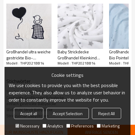
Trockner getrocknet werden.
100%
Zufriedenheit garantiert: Kundenzufriedenheit ist für uns von
größter Bedeutung. Wir sind zuversichtlich, dass Sie unsere Produkte
lieben werden, aber wenn Sie nicht 100% zufrieden sind, wird unser
Kundendienstteam mit Ihnen zusammenarbeiten, um alles richtig zu
machen!
Großhandel ultra weiche
Baby Strickdecke
Großhandel H
gestrickte Bio-
Großhandel Kleinkind
Bio Pointelle 
Modell : THP2021BB14
Modell : THP2021BB14
Modell : THP2
Babydecke,
Recycelbare Decken
Gestrickte Ba
atmungsaktive
Neugeborene
Cookie settings
Empfangswickeldecke
Strickdecke für Jungen
Stichwörter
und Mädchen
We use cookies to provide you with the best possible
Strickmuster für Babydecken
experience. They also allow us to analyze user behavior in
Gestrickte Großhandel Babydecke
order to constantly improve the website for you.
einfach gestrickte Babydecke
Webstuhl Strick Babydecke
Accept all
Accept Selection
Reject All
Strickset für Babydecken
Necessary
Analytics
Preferences
Marketing
ZUR WUNSCHLISTE HINZUFÜGEN
ANFRAGE SENDEN