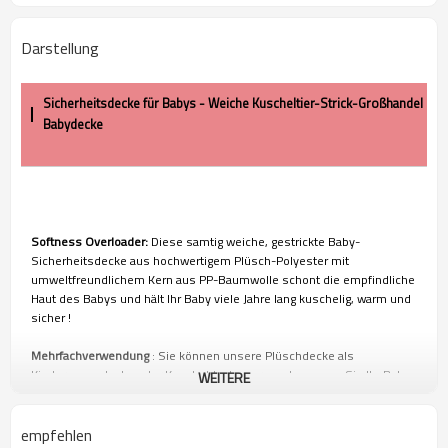
Darstellung
Sicherheitsdecke für Babys - Weiche Kuscheltier-Strick-Großhandel
Babydecke
Softness Overloader:
Diese samtig weiche, gestrickte Baby-
Sicherheitsdecke aus hochwertigem Plüsch-Polyester mit
umweltfreundlichem Kern aus PP-Baumwolle schont die empfindliche
Haut des Babys und hält Ihr Baby viele Jahre lang kuschelig, warm und
sicher !
Mehrfachverwendung
: Sie können unsere Plüschdecke als
Kinderwagendecke oder Kuscheldecke verwenden, wenn Sie Ihr Baby
WEITERE
zu Spielterminen, Parks und Familienfeiern bringen.
Leicht zu reinigen:
In kaltem Wasser maschinenwaschbar und kann im
empfehlen