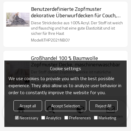
Benutzerdefinierte Zopfmuster
dekorative Überwurfdecken für Couch,
weich, gemütlich und
Diese Strickdecke aus 100% Acryl. Der Stoff ist weich
maschinenwaschbar
und flauschig und hat eine gute Elastizität und ist
sicher für Ihre Haut
Modell:THP2021NB07
Großhandel 100 % Baumwolle
Zopfmuster Decke, maschinenwaschbar
Cookie settings
Der Stoff dieser Zopfstrickdecke ist natürliche
Baumwolle, pillt nicht und ist nicht statisch,
We use cookies to provide you with the best possible
maschinenwaschbar.
experience. They also allow us to analyze user behavior in
Modell:THP2021NB09
order to constantly improve the website for you.
Accept all
Accept Selection
Reject All
Startseite
Suche
Kategorie
Anfrage senden
Necessary
Analytics
Preferences
Marketing