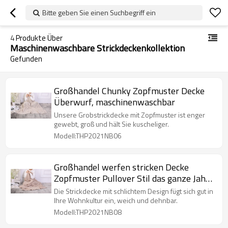
Bitte geben Sie einen Suchbegriff ein
4
Produkte Über
Maschinenwaschbare Strickdeckenkollektion
Gefunden
Großhandel Chunky Zopfmuster Decke
Überwurf, maschinenwaschbar
Unsere Grobstrickdecke mit Zopfmuster ist enger
gewebt, groß und hält Sie kuscheliger.
Modell:THP2021NB06
Großhandel werfen stricken Decke
Zopfmuster Pullover Stil das ganze Jahr
über Geschenk
Die Strickdecke mit schlichtem Design fügt sich gut in
Ihre Wohnkultur ein, weich und dehnbar.
Modell:THP2021NB08