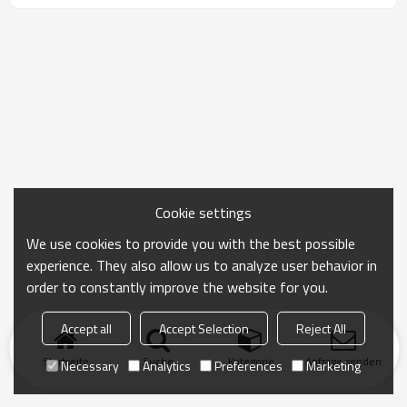
Cookie settings
We use cookies to provide you with the best possible
experience. They also allow us to analyze user behavior in
order to constantly improve the website for you.
Accept all
Accept Selection
Reject All
Startseite
Suche
Kategorie
Anfrage senden
Necessary
Analytics
Preferences
Marketing