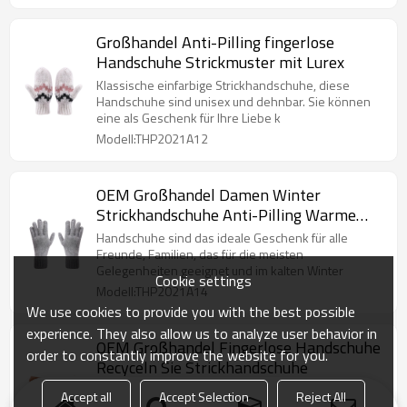
Großhandel Anti-Pilling fingerlose
Handschuhe Strickmuster mit Lurex
Klassische einfarbige Strickhandschuhe, diese
Handschuhe sind unisex und dehnbar. Sie können
eine als Geschenk für Ihre Liebe k
Modell:THP2021A12
OEM Großhandel Damen Winter
Strickhandschuhe Anti-Pilling Warme
Handschuhe
Handschuhe sind das ideale Geschenk für alle
Freunde, Familien, das für die meisten
Gelegenheiten geeignet und im kalten Winter
Cookie settings
Modell:THP2021A14
We use cookies to provide you with the best possible
experience. They also allow us to analyze user behavior in
OEM Großhandel Fingerlose Handschuhe
order to constantly improve the website for you.
Recyceln Sie Strickhandschuhe
Strickhandschuhe sind das ideale Geschenk für alle
Accept all
Accept Selection
Reject All
Freunde, Familien, das für die meisten