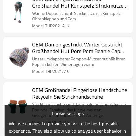
Großhandel Hut Kunstpelz Strickmütze
Warm Snow Ski Trapper Anti-Pilling-Hut
Warme Doppelschicht-Strickmütze mit Kunstpelz-
Ohrenklappen und Pom
Modell:THP2021A17
OEM Damen gestrickt Winter Gestrickt
Großhandel Hut Pom Pom Beanie Cap
Dick Warme Anti-Pilling-Mütze
Unser umklappbarer Pompon-Mützenhut hält Ihren
Kopf an kühlen Wintertagen warm
Modell:THP2021A16
OEM Großhandel Fingerlose Handschuhe
Recyceln Sie Strickhandschuhe
Strickhandschuhe sind das ideale Geschenk für alle
Freunde, Familien, das für die meisten
Cookie settings
Gelegenheiten und im kalten Winter ge
Modell:THP2021A13
We use cookies to provide you with the best possible
experience. They also allow us to analyze user behavior in