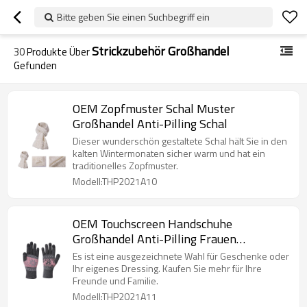
Bitte geben Sie einen Suchbegriff ein
Strickzubehör Großhandel
30
Produkte Über
Gefunden
OEM Zopfmuster Schal Muster
Großhandel Anti-Pilling Schal
Dieser wunderschön gestaltete Schal hält Sie in den
kalten Wintermonaten sicher warm und hat ein
traditionelles Zopfmuster.
Modell:THP2021A10
OEM Touchscreen Handschuhe
Großhandel Anti-Pilling Frauen
Strickhandschuhe
Es ist eine ausgezeichnete Wahl für Geschenke oder
Ihr eigenes Dressing. Kaufen Sie mehr für Ihre
Freunde und Familie.
Modell:THP2021A11