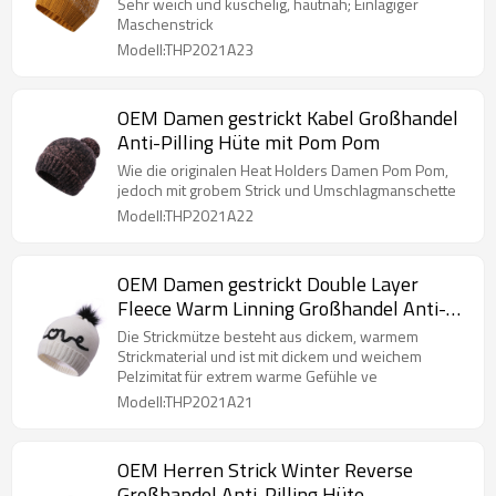
Sehr weich und kuschelig, hautnah; Einlagiger
Maschenstrick
Modell:THP2021A23
OEM Damen gestrickt Kabel Großhandel
Anti-Pilling Hüte mit Pom Pom
Wie die originalen Heat Holders Damen Pom Pom,
jedoch mit grobem Strick und Umschlagmanschette
Modell:THP2021A22
OEM Damen gestrickt Double Layer
Fleece Warm Linning Großhandel Anti-
Pilling Hüte mit Stickmuster
Die Strickmütze besteht aus dickem, warmem
Strickmaterial und ist mit dickem und weichem
Pelzimitat für extrem warme Gefühle ve
Modell:THP2021A21
OEM Herren Strick Winter Reverse
Großhandel Anti-Pilling Hüte