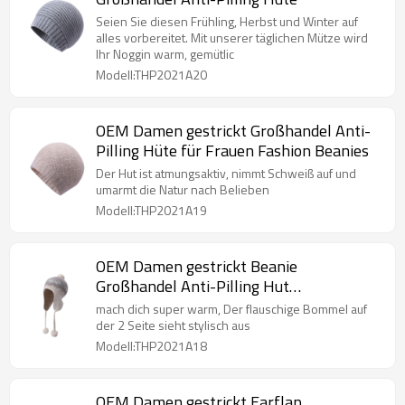
Seien Sie diesen Frühling, Herbst und Winter auf
alles vorbereitet. Mit unserer täglichen Mütze wird
Ihr Noggin warm, gemütlic
Modell:THP2021A20
OEM Damen gestrickt Großhandel Anti-
Pilling Hüte für Frauen Fashion Beanies
Der Hut ist atmungsaktiv, nimmt Schweiß auf und
umarmt die Natur nach Belieben
Modell:THP2021A19
OEM Damen gestrickt Beanie
Großhandel Anti-Pilling Hut
Winterohrklappe Pom Pom Cap
mach dich super warm, Der flauschige Bommel auf
der 2 Seite sieht stylisch aus
Modell:THP2021A18
OEM Damen gestrickt Earflap