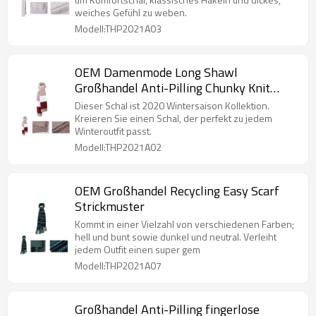
weiches Gefühl zu weben.
Modell:THP2021A03
OEM Damenmode Long Shawl
Großhandel Anti-Pilling Chunky Knit
Scarf
Dieser Schal ist 2020 Wintersaison Kollektion.
Kreieren Sie einen Schal, der perfekt zu jedem
Winteroutfit passt.
Modell:THP2021A02
OEM Großhandel Recycling Easy Scarf
Strickmuster
Kommt in einer Vielzahl von verschiedenen Farben;
hell und bunt sowie dunkel und neutral. Verleiht
jedem Outfit einen super gem
Modell:THP2021A07
Großhandel Anti-Pilling fingerlose