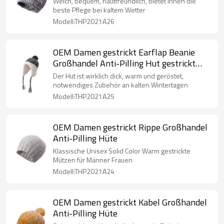
Weich, bequem, hautfreundlich, bietet Ihnen die
beste Pflege bei kaltem Wetter
Modell:THP2021A26
OEM Damen gestrickt Earflap Beanie
Großhandel Anti-Pilling Hut gestrickt
Pom
Der Hut ist wirklich dick, warm und geröstet,
notwendiges Zubehör an kalten Wintertagen
Modell:THP2021A25
OEM Damen gestrickt Rippe Großhandel
Anti-Pilling Hüte
Klassische Unisex Solid Color Warm gestrickte
Mützen für Männer Frauen
Modell:THP2021A24
OEM Damen gestrickt Kabel Großhandel
Anti-Pilling Hüte