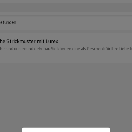
efunden
he Strickmuster mit Lurex
he sind unisex und dehnbar. Sie können eine als Geschenk für Ihre Liebe k