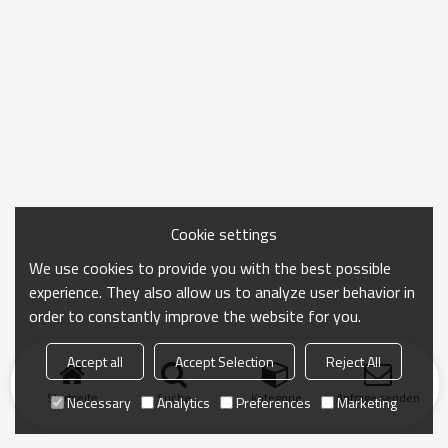
Cookie settings
We use cookies to provide you with the best possible
experience. They also allow us to analyze user behavior in
order to constantly improve the website for you.
Accept all
Accept Selection
Reject All
Startseite
Suche
Kategorie
Anfrage senden
Necessary
Analytics
Preferences
Marketing