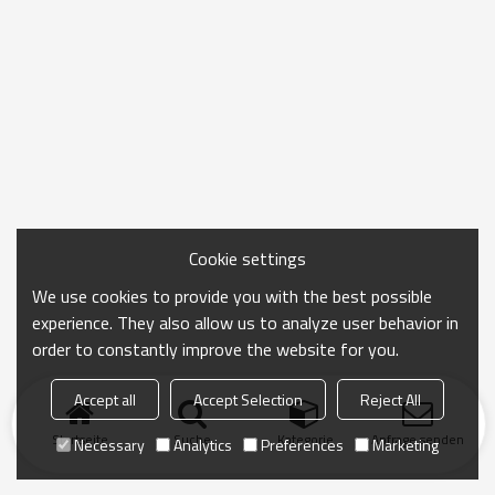
Cookie settings
We use cookies to provide you with the best possible
experience. They also allow us to analyze user behavior in
order to constantly improve the website for you.
Accept all
Accept Selection
Reject All
Startseite
Suche
Kategorie
Anfrage senden
Necessary
Analytics
Preferences
Marketing