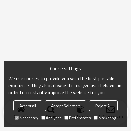
Cookie settings
We use cookies to provide you with the best possible
experience. They also allow us to analyze user behavior in
order to constantly improve the website for you.
Accept all
Accept Selection
Reject All
Startseite
Suche
Kategorie
Anfrage senden
Necessary
Analytics
Preferences
Marketing