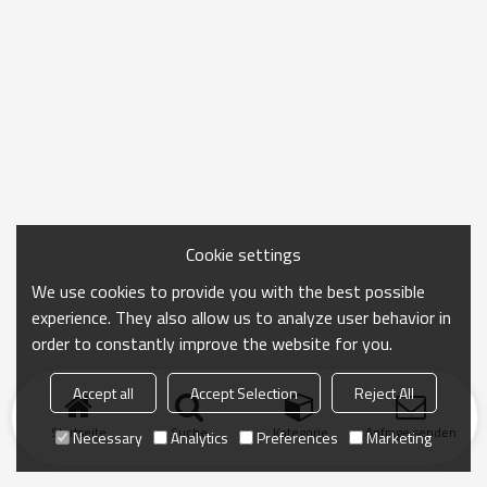
Cookie settings
We use cookies to provide you with the best possible
experience. They also allow us to analyze user behavior in
order to constantly improve the website for you.
Accept all
Accept Selection
Reject All
Startseite
Suche
Kategorie
Anfrage senden
Necessary
Analytics
Preferences
Marketing