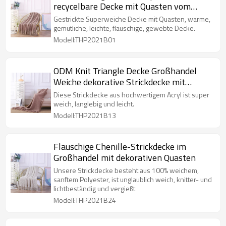
recycelbare Decke mit Quasten vom
chinesischen Lieferanten
Gestrickte Superweiche Decke mit Quasten, warme,
gemütliche, leichte, flauschige, gewebte Decke.
Modell:THP2021B01
ODM Knit Triangle Decke Großhandel
Weiche dekorative Strickdecke mit
Quasten
Diese Strickdecke aus hochwertigem Acryl ist super
weich, langlebig und leicht.
Modell:THP2021B13
Flauschige Chenille-Strickdecke im
Großhandel mit dekorativen Quasten
Unsere Strickdecke besteht aus 100% weichem,
sanftem Polyester, ist unglaublich weich, knitter- und
lichtbeständig und vergießt
Modell:THP2021B24