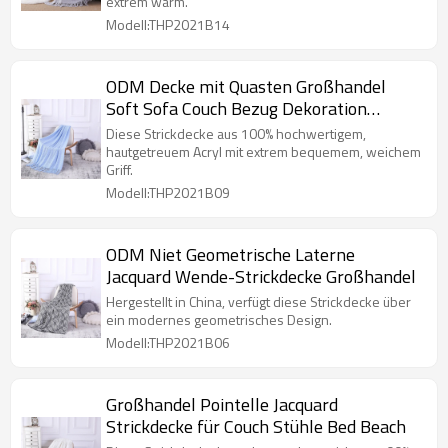
extrem warm.
Modell:THP2021B14
ODM Decke mit Quasten Großhandel
Soft Sofa Couch Bezug Dekoration
Strickdecke
Diese Strickdecke aus 100% hochwertigem,
hautgetreuem Acryl mit extrem bequemem, weichem
Griff.
Modell:THP2021B09
ODM Niet Geometrische Laterne
Jacquard Wende-Strickdecke Großhandel
Hergestellt in China, verfügt diese Strickdecke über
ein modernes geometrisches Design.
Modell:THP2021B06
Großhandel Pointelle Jacquard
Strickdecke für Couch Stühle Bed Beach