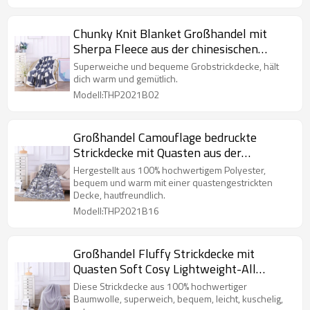
Chunky Knit Blanket Großhandel mit
Sherpa Fleece aus der chinesischen
Fabrik
Superweiche und bequeme Grobstrickdecke, hält
dich warm und gemütlich.
Modell:THP2021B02
Großhandel Camouflage bedruckte
Strickdecke mit Quasten aus der
chinesischen Fabrik
Hergestellt aus 100% hochwertigem Polyester,
bequem und warm mit einer quastengestrickten
Decke, hautfreundlich.
Modell:THP2021B16
Großhandel Fluffy Strickdecke mit
Quasten Soft Cosy Lightweight-All
Seasons
Diese Strickdecke aus 100% hochwertiger
Baumwolle, superweich, bequem, leicht, kuschelig,