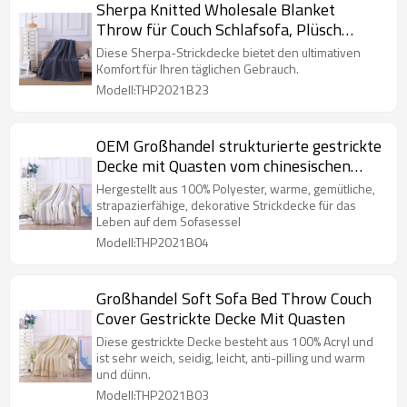
Sherpa Knitted Wholesale Blanket
Throw für Couch Schlafsofa, Plüsch
Chevron Throw Fleece Blanket
Diese Sherpa-Strickdecke bietet den ultimativen
Komfort für Ihren täglichen Gebrauch.
Modell:THP2021B23
OEM Großhandel strukturierte gestrickte
Decke mit Quasten vom chinesischen
Lieferanten
Hergestellt aus 100% Polyester, warme, gemütliche,
strapazierfähige, dekorative Strickdecke für das
Leben auf dem Sofasessel
Modell:THP2021B04
Großhandel Soft Sofa Bed Throw Couch
Cover Gestrickte Decke Mit Quasten
Diese gestrickte Decke besteht aus 100% Acryl und
ist sehr weich, seidig, leicht, anti-pilling und warm
und dünn.
Modell:THP2021B03