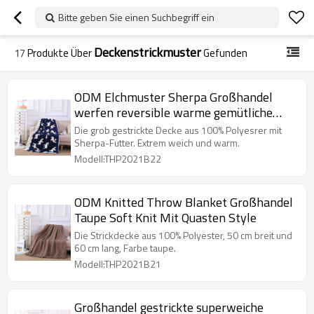
Bitte geben Sie einen Suchbegriff ein
Deckenstrickmuster
17
Produkte Über
Gefunden
ODM Elchmuster Sherpa Großhandel
werfen reversible warme gemütliche
gestrickte Decke
Die grob gestrickte Decke aus 100% Polyesrer mit
Sherpa-Futter. Extrem weich und warm.
Modell:THP2021B22
ODM Knitted Throw Blanket Großhandel
Taupe Soft Knit Mit Quasten Style
Die Strickdecke aus 100% Polyester, 50 cm breit und
60 cm lang, Farbe taupe.
Modell:THP2021B21
Großhandel gestrickte superweiche