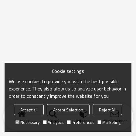
Cookie settings
We use cookies to provide you with the best possible
experience. They also allow us to analyze user behavior in
order to constantly improve the website for you.
Accept all
Accept Selection
Reject All
Startseite
Suche
Kategorie
Anfrage senden
Necessary
Analytics
Preferences
Marketing