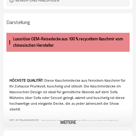
BEWERTUNG HINZUFÜGEN
Darstellung
Luxuriöse OEM-Reisedecke aus 100 % recyceltem Kaschmir vom
chinesischen Hersteller
HÖCHSTE QUALITÄT:
Diese Kaschmirdecke aus feinstem Kaschmir für
Ihr Zuhause Prunkvoll, kuschelig und stilvoll: Die Kaschmirdecke im
klassischen Design ist ideal für gemütliche Abende auf dem Sofa.
Mühelos über Sofa oder Sessel gelegt, wärmt und kuschelig ist diese
hochwertige und elegante Decke, die zu jeder Jahreszeit die Show
stiehlt.
PFLEGEHINWEISE
: Handwäsche mit kaltem Wasser und neutraler
WEITERE
Seife oder Babyshampoo. Ohne Reiben ausspülen und flach zum
Trocknen bei Raumtemperatur auslegen, Sonnenlicht vermeiden.