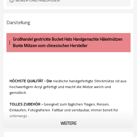
BEWERTUNG HINZUFÜGEN
Darstellung
Großhandel gestrickte Bucket Hats Handgemachte Häkelmützen
Bunte Mützen vom chinesischen Hersteller
HÖCHSTE QUALITÄT - Die
niedliche handgefertigte Strickmütze ist aus
hochwertigem Acryl gefertigt und macht die Mütze weich und
gemütlich.
TOLLES ZUBEHÖR -
Geeignet zum täglichen Tragen, Reisen,
Einkaufen, Fotografieren. Faltbar und verstaubar, immer bereit für
unterwegs
.
WEITERE
Dieser Fischerhut kann als Tageshut oder Partykostüm verwendet
werden. Geeignet als Geschenk für Halloween, Thanksgiving,