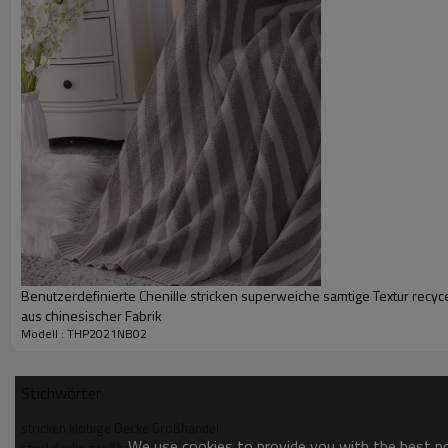
Benutzerdefinierte Chenille stricken superweiche samtige Textur recyc
aus chinesischer Fabrik
Strickdecke Details
Modell : THP2021NB02
Stichwörter
stricken klobige Decke Großhandel
We use cookies to provide you with the best pos