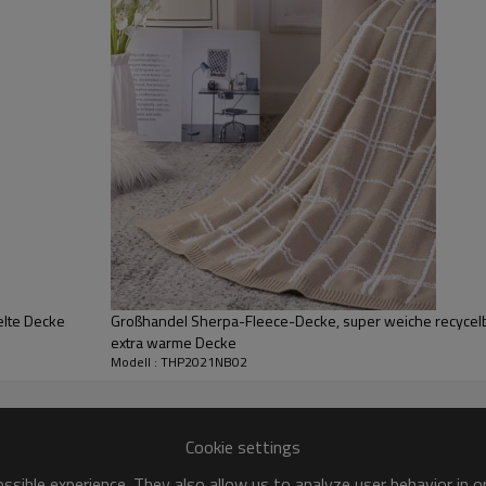
Komposition
Farbe
Größe
MOQ
Verpackung
Versand
elte Decke
Großhandel Sherpa-Fleece-Decke, super weiche recycelb
extra warme Decke
Modell : THP2021NB02
Cookie settings
sible experience. They also allow us to analyze user behavior in 