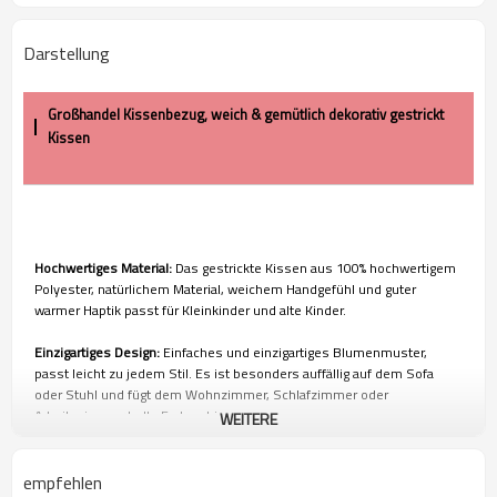
Darstellung
Großhandel Kissenbezug, weich & gemütlich dekorativ gestrickt
Kissen
Hochwertiges Material:
Das gestrickte Kissen aus 100% hochwertigem
Polyester, natürlichem Material, weichem Handgefühl und guter
warmer Haptik passt für Kleinkinder und alte Kinder.
Einzigartiges Design:
Einfaches und einzigartiges Blumenmuster,
passt leicht zu jedem Stil. Es ist besonders auffällig auf dem Sofa
oder Stuhl und fügt dem Wohnzimmer, Schlafzimmer oder
Arbeitszimmer helle Farben hinzu.
WEITERE
Easy Cash:
Handwäsche kalt, nicht bleichen, im Trockner trocknen,
nicht bügeln, flach trocknen. Mit jedem Waschen und Trocknen werden
empfehlen