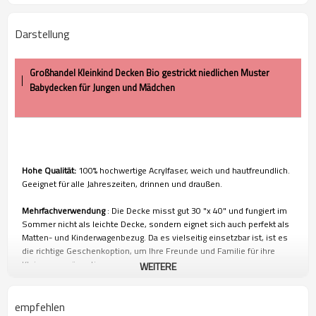
Darstellung
Großhandel Kleinkind Decken Bio gestrickt niedlichen Muster
Babydecken für Jungen und Mädchen
Hohe Qualität:
100% hochwertige Acrylfaser, weich und hautfreundlich.
Geeignet für alle Jahreszeiten, drinnen und draußen.
Mehrfachverwendung
: Die Decke misst gut 30 "x 40" und fungiert im
Sommer nicht als leichte Decke, sondern eignet sich auch perfekt als
Matten- und Kinderwagenbezug. Da es vielseitig einsetzbar ist, ist es
die richtige Geschenkoption, um Ihre Freunde und Familie für ihre
Kleinen zu präsentieren.
WEITERE
Leicht zu reinigen:
In kaltem Wasser maschinenwaschbar und kann im
Trockner getrocknet werden.
empfehlen