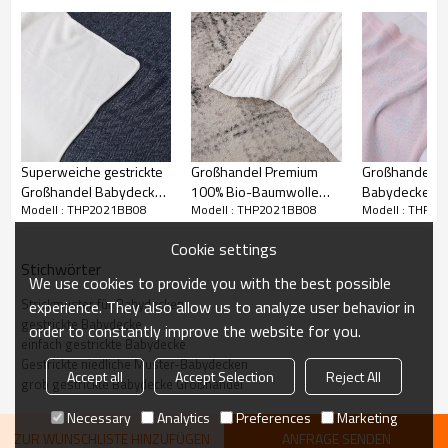
100%
Zufriedenheit garantiert: Kundenzufriedenheit ist für uns von
größter Bedeutung. Wir sind zuversichtlich, dass Sie unsere Produkte
lieben werden, aber wenn Sie nicht 100% zufrieden sind, wird unser
Kundendienstteam mit Ihnen zusammenarbeiten, um alles richtig zu
machen!
Superweiche gestrickte
Großhandel Premium
Großhandel Ge
Großhandel Babydecke
100% Bio-Baumwolle
Babydecke Re
Modell : THP2021BB08
Modell : THP2021BB08
Modell : THP2
recycelbar bestickt mit
gestrickt Babydecke,
Wickelwickel
Santa Pattern.
weiße Textur gestrickt
Kinderwagen
Cookie settings
Stichwörter
We use cookies to provide you with the best possible
Strickmuster für Babydecken
experience. They also allow us to analyze user behavior in
gestrickte Babydecke
order to constantly improve the website for you.
einfach gestrickte Babydecke
Gestrickte niedliche Muster-Babydecken
Accept all
Accept Selection
Reject All
grob gestrickte Babydecke Großhandel
Necessary
Analytics
Preferences
Marketing
ZUR WUNSCHLISTE HINZUFÜGEN
ANFRAGE SENDEN