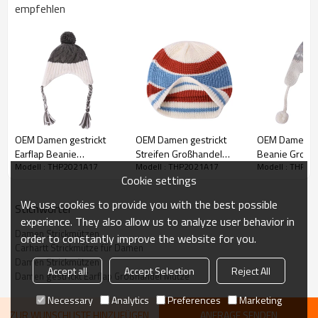
empfehlen
lieben werden, aber wenn Sie nicht 100% zufrieden sind, wird unser
Kundendienstteam mit Ihnen zusammenarbeiten, um alles richtig zu
machen!
OEM Damen gestrickt
OEM Damen gestrickt
OEM Damen ge
Earflap Beanie
Streifen Großhandel
Beanie Großha
Modell : THP2021A17
Modell : THP2021A17
Modell : THP20
Großhandel Anti-Pilling
Anti-Pilling Hüte
Pilling Hut
Cookie settings
Hut gestrickt Pom
Winterohrkla
Pom Cap
We use cookies to provide you with the best possible
Stichwörter
experience. They also allow us to analyze user behavior in
Damen Strickmützen
order to constantly improve the website for you.
Carhartt Strickmütze für Damen
Damen Strickmützen
OEM Damen gestrickt Earflap
Accept all
Accept Selection
Reject All
Damen gestrickt Earflap Großhandel Mütze
Großhandel Hut Kunstpelz
Produktname
Strickmütze Warm Snow Ski Trapper
Necessary
Analytics
Preferences
Marketing
Anti-Pilling-Hut
ZUR WUNSCHLISTE HINZUFÜGEN
ANFRAGE SENDEN