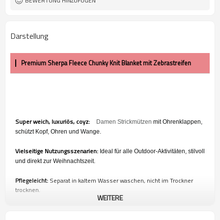
BEWERTUNG HINZUFÜGEN
Darstellung
Premium Sherpa Fleece Chunky Knit Blanket mit Zebrastreifen
Super weich, luxuriös, coyz:
Damen Strickmützen
mit Ohrenklappen,
schützt Kopf, Ohren und Wange.
Vielseitige Nutzungsszenarien:
Ideal für alle Outdoor-Aktivitäten, stilvoll
und direkt zur Weihnachtszeit.
Pflegeleicht:
Separat in kaltem Wasser waschen, nicht im Trockner
trocknen.
WEITERE
100%
Zufriedenheit garantiert: Kundenzufriedenheit ist für uns von
größter Bedeutung. Wir sind zuversichtlich, dass Sie unsere Produkte