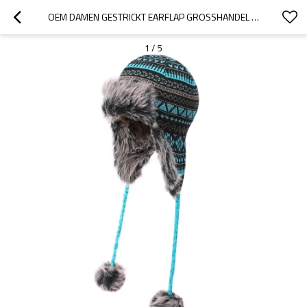
OEM DAMEN GESTRICKT EARFLAP GROSSHANDEL HUT KUNSTPELZ STRICKMÜTZE WARM SNOW SKI TRAPPER ANTI-PILLING-HUT
1
/
5