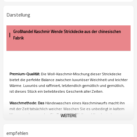
Darstellung
Großhandel Kaschmir Wende Strickdecke aus der chinesischen
Fabrik
Premium-Qualität:
Die Woll-Kaschmir-Mischung dieser Strickdecke
bietet die perfekte Balance zwischen luxuriöser Weichheit und leichter
Wärme. Luxuriös und raffiniert, letztendlich gemütlich und gemütlich,
ist dieses Stück ein beliebtestes Geschenk aller Zeiten.
Waschmethode: Das
Händewaschen eines Kaschmirwurfs macht ihn
mit der Zeit tatsächlich weicher. Waschen Sie es unbedingt in kaltem
Wasser und verwenden Sie Baby- oder Woll- und Kaschmirshampoo,
WEITERE
das die Fasern nährt, sie stark hält und Pilling verhindert.
100%
Zufriedenheit garantiert: Kundenzufriedenheit ist für uns von
empfehlen