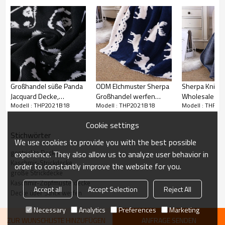
größter Bedeutung. Wir sind zuversichtlich, dass Sie unsere Produkte
lieben werden, aber wenn Sie nicht 100% zufrieden sind, wird unser
Kundendienstteam mit Ihnen zusammenarbeiten, um alles richtig zu
machen!
Großhandel süße Panda
ODM Elchmuster Sherpa
Sherpa Knitte
Jacquard Decke,
Großhandel werfen
Wholesale Bl
Modell : THP2021B18
Modell : THP2021B18
Modell : THP2
doppelseitig, aus
reversible warme
Throw für Cou
chinesischer Fabrik
gemütliche gestrickte
Schlafsofa, Pl
Cookie settings
Decke
Chevron Thro
Stichwörter
Blanket
We use cookies to provide you with the best possible
gestrickte Decke
experience. They also allow us to analyze user behavior in
Kaschmir-Strickdecke
order to constantly improve the website for you.
große Strickdecke
Kaschmir-Zopfmusterdecke
Accept all
Accept Selection
Reject All
Großhandel Kaschmir Wende
Decke über Strick werfen
Produktname
Strickdecke aus der chinesischen
Necessary
Analytics
Preferences
Marketing
Fabrik
ZUR WUNSCHLISTE HINZUFÜGEN
ANFRAGE SENDEN